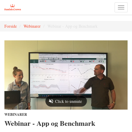
Toggl
naviga
Forside
Webinarer
Webinar - App og Benchmark
WEBINARER
Webinar - App og Benchmark