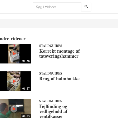
ndre videoer
STALDGUIDES
Korrekt montage af
tatoveringshammer
01:38
STALDGUIDES
Brug af halmhække
01:27
STALDGUIDES
Fejlfinding og
vedligehold af
ventilkasser
00:55