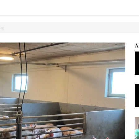
ing
A