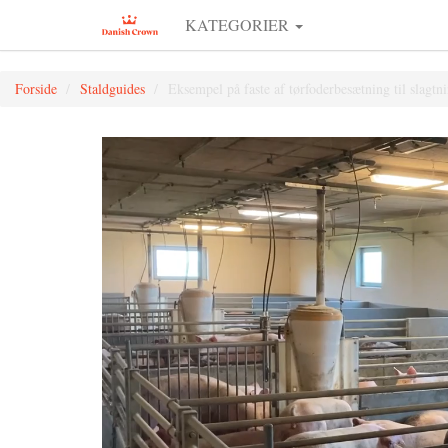
KATEGORIER
Forside
Staldguides
Eksempel på faste af tørfoderbesætning til slagtn